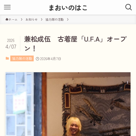
まおいのはこ
ホーム
お知らせ
協力隊の活動
兼松成伍 古着屋「U.F.A」オープ
2026
4/07
ン！
協力隊の活動
2026年4月7日