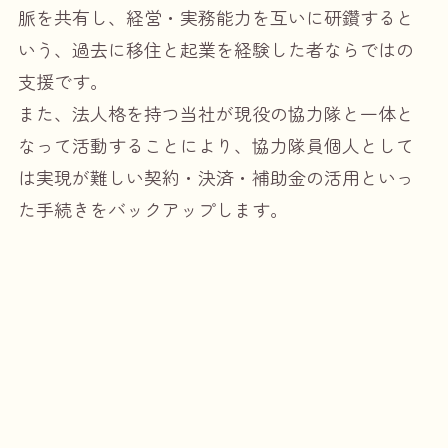
脈を共有し、経営・実務能力を互いに研鑽すると
いう、過去に移住と起業を経験した者ならではの
支援です。
また、法人格を持つ当社が現役の協力隊と一体と
なって活動することにより、協力隊員個人として
は実現が難しい契約・決済・補助金の活用といっ
た手続きをバックアップします。
これからのこと
将来、定住するOBやOGが増えてきたときに、いつ
でも現役協力隊とOB・OGがつながりを持ってアイ
デアを試すことができる、共通の「はこ」となる
ことを願っています。