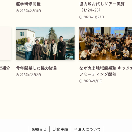
座学研修開催
協力隊お試しツアー実施
（1/24-25）
2026年2月18日
2026年1月27日
で紹介
今年開業した協力隊員
ながぬま地域起業塾 キック
フミーティング開催
2025年12月2日
2025年9月1日
お知らせ
活動実績
当法人について