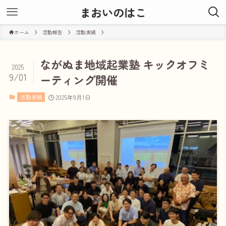
まおいのはこ
ホーム
活動報告
活動実績
ながぬま地域起業塾 キックオフミ
2025
9/01
ーティング開催
活動実績
2025年9月1日