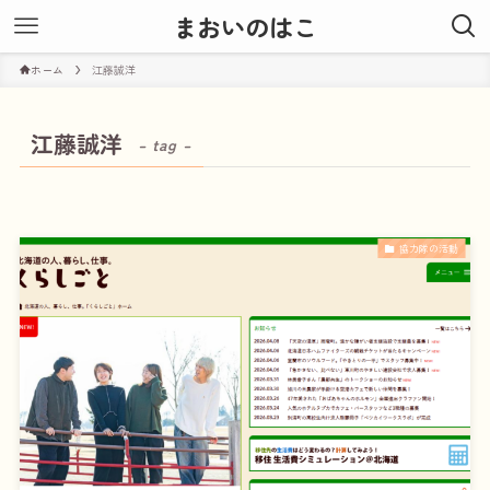
まおいのはこ
ホーム
江藤誠洋
江藤誠洋
– tag –
協力隊の活動